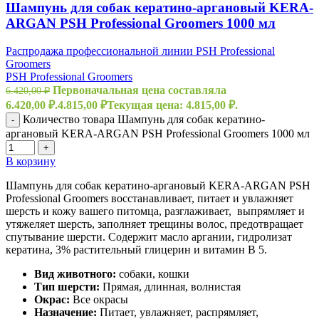
Шампунь для собак кератино-аргановый KERA-
ARGAN PSH Professional Groomers 1000 мл
Распродажа профессиональной линии PSH Professional
Groomers
PSH Professional Groomers
Первоначальная цена составляла
6.420,00
₽
6.420,00 ₽.
4.815,00
₽
Текущая цена: 4.815,00 ₽.
Количество товара Шампунь для собак кератино-
-
аргановый KERA-ARGAN PSH Professional Groomers 1000 мл
+
В корзину
Шампунь для собак кератино-аргановый KERA-ARGAN PSH
Professional Groomers восстанавливает, питает и увлажняет
шерсть и кожу вашего питомца, разглаживает, выпрямляет и
утяжеляет шерсть, заполняет трещины волос, предотвращает
спутывание шерсти. Содержит масло аргании, гидролизат
кератина, 3% растительный глицерин и витамин B 5.
Вид животного:
собаки, кошки
Тип шерсти:
Прямая, длинная, волнистая
Окрас:
Все окрасы
Назначение:
Питает, увлажняет, распрямляет,