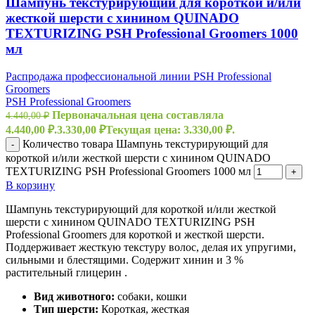
Шампунь текстурирующий для короткой и/или
жесткой шерсти с хинином QUINADO
TEXTURIZING PSH Professional Groomers 1000
мл
Распродажа профессиональной линии PSH Professional
Groomers
PSH Professional Groomers
Первоначальная цена составляла
4.440,00
₽
4.440,00 ₽.
3.330,00
₽
Текущая цена: 3.330,00 ₽.
Количество товара Шампунь текстурирующий для
-
короткой и/или жесткой шерсти с хинином QUINADO
TEXTURIZING PSH Professional Groomers 1000 мл
+
В корзину
Шампунь текстурирующий для короткой и/или жесткой
шерсти с хинином QUINADO TEXTURIZING PSH
Professional Groomers для короткой и жесткой шерсти.
Поддерживает жесткую текстуру волос, делая их упругими,
сильными и блестящими. Содержит хинин и 3 %
растительный глицерин .
Вид животного:
собаки, кошки
Тип шерсти:
Короткая, жесткая