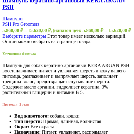
Шампунь кератино-аргановый KERA ARGAN
PSH
Шампуни
PSH Pro Groomers
5.860,00
₽
–
15.620,00
₽
Диапазон цен: 5.860,00 ₽ – 15.620,00 ₽
Выберите параметры
Этот товар имеет несколько вариаций.
Опции можно выбрать на странице товара.
Улучшенная формула
Шампунь для собак кератино-аргановый KERA ARGAN PSH
восстанавливает, питает и увлажняет шерсть и кожу вашего
питомца, разглаживает и выпрямляет шерсть, заполняет
трещины волос, предотвращает спутывание шерсти.
Содержит масло аргании, гидролизат кератина, 3%
растительный глицерин и витамин B 5.
Протокол: 2 этап
Вид животного:
собаки, кошки
Тип шерсти:
Прямая, длинная, волнистая
Окрас:
Все окрасы
Назначение:
Питает, увлажняет, распрямляет,