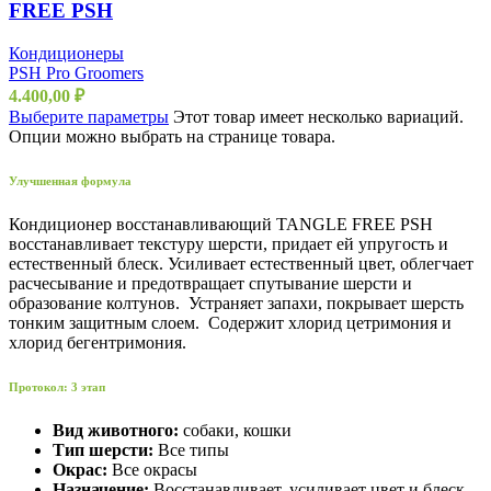
FREE PSH
Кондиционеры
PSH Pro Groomers
4.400,00
₽
Выберите параметры
Этот товар имеет несколько вариаций.
Опции можно выбрать на странице товара.
Улучшенная формула
Кондиционер восстанавливающий TANGLE FREE PSH
восстанавливает текстуру шерсти, придает ей упругость и
естественный блеск. Усиливает естественный цвет, облегчает
расчесывание и предотвращает спутывание шерсти и
образование колтунов. Устраняет запахи, покрывает шерсть
тонким защитным слоем. Содержит хлорид цетримония и
хлорид бегентримония.
Протокол: 3 этап
Вид животного:
собаки, кошки
Тип шерсти:
Все типы
Окрас:
Все окрасы
Назначение:
Восстанавливает, усиливает цвет и блеск,