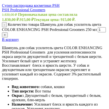
Супер распродажа косметики PSH
PSH Professional Groomers
Первоначальная цена составляла
1.830,00
₽
1.830,00 ₽.
915,00
₽
Текущая цена: 915,00 ₽.
Количество товара Шампунь для собак усилитель цвета
-
COLOR ENHANCING PSH Professional Groomers 250 мл
+
В корзину
Шампунь для собак усилитель цвета COLOR ENHANCING
PSH Professional Groomers для усиления интенсивности
окраса шерсти двухцветной и трехцветной с белым шерсти.
Усиливает белый цвет и устраняет желтизну.
Восстанавливает блеск и яркость шерсти. У собак и
двухцветным или трехцветным окрасом укрепляет и
усиливает каждый из окрасов. Содержит 3% растительный
глицерин.
Вид животного:
собаки, кошки
Тип шерсти:
Все типы
Окрас:
Двухцветный с белым, трехцветный с белым,
арлекин, блю-мерль
Назначение:
Усиливает блеск и яркость каждого из
окрасов. Устраняет желтизну.