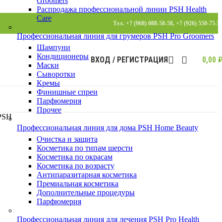
Groomers
Распродажа профессиональной линии PSH Health
Care
Тел. +7 (968) 088-58-58, +7 (926) 550-75-5
Профессиональная линия для грумеров PSH Pro Groomers
Шампуни
Кондиционеры
ВХОД / РЕГИСТРАЦИЯ
0,00
Маски
Сыворотки
Кремы
Финишные спреи
Парфюмерия
Прочее
PSH
Профессиональная линия для дома PSH Home Beauty
Очистка и защита
Косметика по типам шерсти
Косметика по окрасам
Косметика по возрасту
Антипаразитарная косметика
Премиальная косметика
Дополнительные процедуры
Парфюмерия
Профессиональная линия для лечения PSH Pro Health