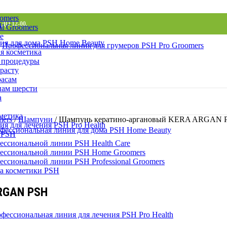
omers
и
ДО 12-00.
l Groomers
e
ия для дома PSH Home Beauty
Профессиональная линия для грумеров PSH Pro Groomers
я косметика
 процедуры
расту
расам
пам шерсти
а
метика
mers
/
Шампуни
/
Шампунь кератино-аргановый KERA ARGAN 
я для лечения PSH Pro Health
фессиональная линия для дома PSH Home Beauty
 PSH
ессиональной линии PSH Health Care
ессиональной линии PSH Home Groomers
ессиональной линии PSH Professional Groomers
а косметики PSH
RGAN PSH
фессиональная линия для лечения PSH Pro Health