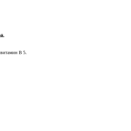
й.
 витамин B 5.