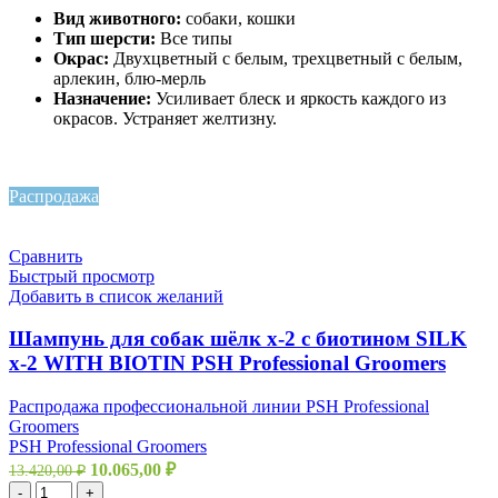
Вид животного:
собаки, кошки
Тип шерсти:
Все типы
Окрас:
Двухцветный с белым, трехцветный с белым,
арлекин, блю-мерль
Назначение:
Усиливает блеск и яркость каждого из
окрасов. Устраняет желтизну.
Распродажа
Топ
Сравнить
Быстрый просмотр
Добавить в список желаний
Шампунь для собак шёлк х-2 с биотином SILK
x-2 WITH BIOTIN PSH Professional Groomers
Распродажа профессиональной линии PSH Professional
Groomers
PSH Professional Groomers
10.065,00
₽
13.420,00
₽
-
+