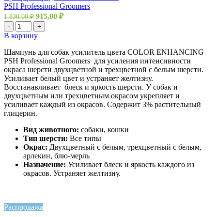
PSH Professional Groomers
915,00
₽
1.830,00
₽
-
+
В корзину
Шампунь для собак усилитель цвета COLOR ENHANCING
PSH Professional Groomers для усиления интенсивности
окраса шерсти двухцветной и трехцветной с белым шерсти.
Усиливает белый цвет и устраняет желтизну.
Восстанавливает блеск и яркость шерсти. У собак и
двухцветным или трехцветным окрасом укрепляет и
усиливает каждый из окрасов. Содержит 3% растительный
глицерин.
Вид животного:
собаки, кошки
Тип шерсти:
Все типы
Окрас:
Двухцветный с белым, трехцветный с белым,
арлекин, блю-мерль
Назначение:
Усиливает блеск и яркость каждого из
окрасов. Устраняет желтизну.
Распродажа