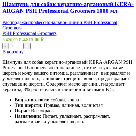
Шампунь для собак кератино-аргановый KERA-
ARGAN PSH Professional Groomers 1000 мл
Распродажа профессиональной линии PSH Professional
Groomers
PSH Professional Groomers
4.815,00
₽
6.420,00
₽
-
+
В корзину
Шампунь для собак кератино-аргановый KERA-ARGAN PSH
Professional Groomers восстанавливает, питает и увлажняет
шерсть и кожу вашего питомца, разглаживает, выпрямляет и
утяжеляет шерсть, заполняет трещины волос, предотвращает
спутывание шерсти. Содержит масло аргании, гидролизат
кератина, 3% растительный глицерин и витамин B 5.
Вид животного:
собаки, кошки
Тип шерсти:
Прямая, длинная, волнистая
Окрас:
Все окрасы
Назначение:
Питает, увлажняет, распрямляет,
разглаживает и утяжеляет шерсть