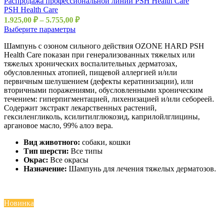
Распродажа профессиональной линии PSH Health Care
PSH Health Care
1.925,00
₽
–
5.755,00
₽
Выберите параметры
Шампунь с озоном сильного действия OZONE HARD PSH
Health Care показан при генерализованных тяжелых или
тяжелых хронических воспалительных дерматозах,
обусловленных атопией, пищевой аллергией и/или
первичным шелушением (дефекты кератинизации), или
вторичными поражениями, обусловленными хроническим
течением: гиперпигментацией, лихенизацией и/или себореей.
Содержит экстракт лекарственных растений,
гексиленгликоль, ксилитилглюкозид, каприлойлглицины,
аргановое масло, 99% алоэ вера.
Вид животного:
собаки, кошки
Тип шерсти:
Все типы
Окрас:
Все окрасы
Назначение:
Шампунь для лечения тяжелых дерматозов.
Новинка