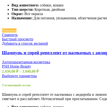
Вид животного:
собаки, кошки
Тип шерсти:
Короткая, двойная
Окрас:
Все окрасы
Назначение:
Для питания, увлажнения, облегчения расче
Новинка
Сравнить
Быстрый просмотр
Добавить в список желаний
Шампунь и спрей репеллент от насекомых с анд
Антипаразитарная косметика
PSH Home Beauty
2.450,00
₽
–
3.940,00
₽
Выберите параметры
Улучшенный состав
Шампунь и спрей репеллент от насекомых с андироба и лимон
смягчает и расслабляет. Нетоксичный при проглатывании. Соде
Вид животного:
собаки, кошки