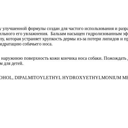
учшенной формулы создан для частого использования и разраб
равильного его увлажнения. Бальзам насыщен гидролизованным 
, которая устраняет хрупкость дермы из-за потери липидов и 
идратацию собачьего носа.
ть наружнюю поверхность кожи кончика носа собаки. Пожождать 
 для детей.
LCOHOL, DIPALMITOYLETHYL HYDROXYETHYLMONIUM ME