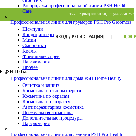
Groomers
Распродажа профессиональной линии PSH Health
Care
Тел. +7 (968) 088-58-58, +7 (926) 550-75-5
Профессиональная линия для грумеров PSH Pro Groomers
Шампуни
Кондиционеры
ВХОД / РЕГИСТРАЦИЯ
0,00
Маски
Сыворотки
Кремы
Финишные спреи
Парфюмерия
Прочее
R PSH 100 мл
Профессиональная линия для дома PSH Home Beauty
Очистка и защита
Косметика по типам шерсти
Косметика по окрасам
Косметика по возрасту
Антипаразитарная косметика
Премиальная косметика
Дополнительные процедуры
Парфюмерия
Профессиональная линия для лечения PSH Pro Health