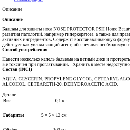
Описание
Описание
Бальзам для защиты носа NOSE PROTECTOR PSH Home Beauty ул
развития патологий, например гиперкератоза, а также для п
активных ингредиентов. Содержит восстанавливающую формулу
действует как увлажняющий агент, обеспечивая необходимую г
Способ употребления
Нанести несколько капель бальзама на ватный диск и протере
Не токсичен при проглатывании. Хранить в месте недоступном
Состав (INCI)
AQUA, GLYCERIN, PROPYLENE GLYCOL, CETEARYL A
ALCOHOL, CETEARETH-20, DEHYDROACETIC ACID.
Детали
Вес
0,1 кг
Габариты
5 × 5 × 13 см
Объём
100 мл