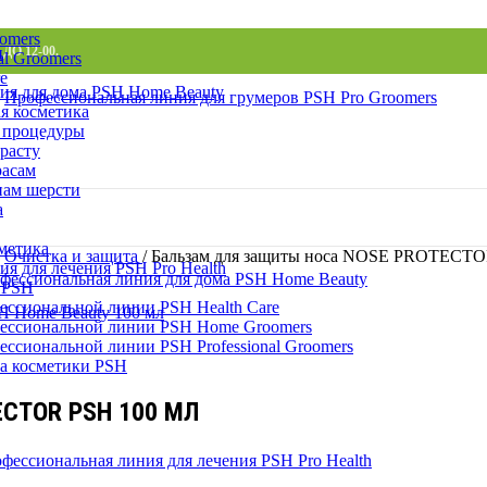
omers
и
ДО 12-00.
l Groomers
e
ия для дома PSH Home Beauty
Профессиональная линия для грумеров PSH Pro Groomers
я косметика
 процедуры
расту
расам
пам шерсти
а
метика
Очистка и защита
/
Бальзам для защиты носа NOSE PROTECTO
я для лечения PSH Pro Health
фессиональная линия для дома PSH Home Beauty
 PSH
ессиональной линии PSH Health Care
ессиональной линии PSH Home Groomers
ессиональной линии PSH Professional Groomers
а косметики PSH
CTOR PSH 100 МЛ
фессиональная линия для лечения PSH Pro Health