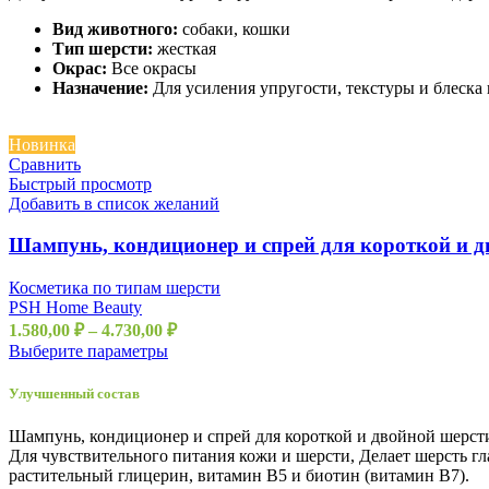
Вид животного:
собаки, кошки
Тип шерсти:
жесткая
Окрас:
Все окрасы
Назначение:
Для усиления упругости, текстуры и блеска 
Новинка
Сравнить
Быстрый просмотр
Добавить в список желаний
Шампунь, кондиционер и спрей для короткой и
Косметика по типам шерсти
PSH Home Beauty
1.580,00
₽
–
4.730,00
₽
Выберите параметры
Улучшенный состав
Шампунь, кондиционер и спрей для короткой и двойной шер
Для чувствительного питания кожи и шерсти, Делает шерсть г
растительный глицерин, витамин B5 и биотин (витамин B7).