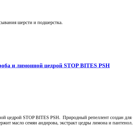
сывания шерсти и подшерстка.
ироба и лимонной цедрой STOP BITES PSH
ной цедрой STOP BITES PSH. Природный репеллент создан для 
ржит масло семян андирова, экстракт цедры лимона и пантенол.