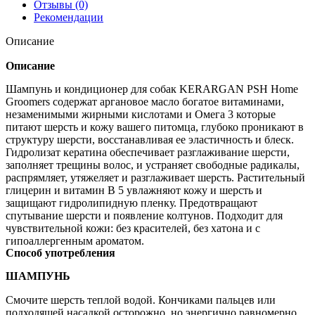
Отзывы (0)
Рекомендации
Описание
Описание
Шампунь и кондиционер для собак KERARGAN PSH Home
Groomers содержат аргановое масло богатое витаминами,
незаменимыми жирными кислотами и Омега 3 которые
питают шерсть и кожу вашего питомца, глубоко проникают в
структуру шерсти, восстанавливая ее эластичность и блеск.
Гидролизат кератина обеспечивает разглаживание шерсти,
заполняет трещины волос, и устраняет свободные радикалы,
распрямляет, утяжеляет и разглаживает шерсть. Растительный
глицерин и витамин B 5 увлажняют кожу и шерсть и
защищают гидролипидную пленку. Предотвращают
спутывание шерсти и появление колтунов. Подходит для
чувствительной кожи: без красителей, без хатона и с
гипоаллергенным ароматом.
Способ употребления
ШАМПУНЬ
Смочите шерсть теплой водой. Кончиками пальцев или
подходящей насадкой осторожно, но энергично равномерно