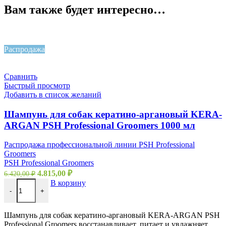
Вам также будет интересно…
Распродажа
Сравнить
Быстрый просмотр
Добавить в список желаний
Шампунь для собак кератино-аргановый KERA-
ARGAN PSH Professional Groomers 1000 мл
Распродажа профессиональной линии PSH Professional
Groomers
PSH Professional Groomers
4.815,00
₽
6.420,00
₽
В корзину
-
+
Шампунь для собак кератино-аргановый KERA-ARGAN PSH
Professional Groomers восстанавливает, питает и увлажняет