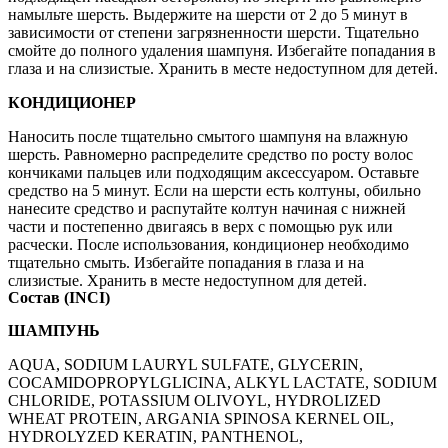
намыльте шерсть. Выдержите на шерсти от 2 до 5 минут в
зависимости от степени загрязненности шерсти. Тщательно
смойте до полного удаления шампуня. Избегайте попадания в
глаза и на слизистые. Хранить в месте недоступном для детей.
КОНДИЦИОНЕР
Наносить после тщательно смытого шампуня на влажную
шерсть. Равномерно распределите средство по росту волос
кончиками пальцев или подходящим аксессуаром. Оставьте
средство на 5 минут. Если на шерсти есть колтуны, обильно
нанесите средство и распутайте колтун начиная с нижней
части и постепенно двигаясь в верх с помощью рук или
расчески. После использования, кондиционер необходимо
тщательно смыть. Избегайте попадания в глаза и на
слизистые. Хранить в месте недоступном для детей.
Состав (INCI)
ШАМПУНЬ
AQUA, SODIUM LAURYL SULFATE, GLYCERIN,
COCAMIDOPROPYLGLICINA, ALKYL LACTATE, SODIUM
CHLORIDE, POTASSIUM OLIVOYL, HYDROLIZED
WHEAT PROTEIN, ARGANIA SPINOSA KERNEL OIL,
HYDROLYZED KERATIN, PANTHENOL,